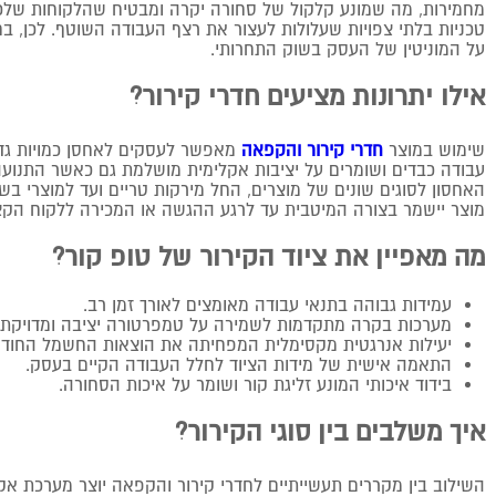
מחמירות, מה שמונע קלקול של סחורה יקרה ומבטיח שהלקוחות שלכם 
טכניות בלתי צפויות שעלולות לעצור את רצף העבודה השוטף. לכן, ב
על המוניטין של העסק בשוק התחרותי.
אילו יתרונות מציעים חדרי קירור?
שימוש במוצר
חדרי קירור והקפאה
מאפשר לעסקים לאחסן כמויות גדול
עבודה כבדים ושומרים על יציבות אקלימית מושלמת גם כאשר התנוע
האחסון לסוגים שונים של מוצרים, החל מירקות טריים ועד למוצרי בש
מוצר יישמר בצורה המיטבית עד לרגע ההגשה או המכירה ללקוח הקצ
מה מאפיין את ציוד הקירור של טופ קור?
עמידות גבוהה בתנאי עבודה מאומצים לאורך זמן רב.
מערכות בקרה מתקדמות לשמירה על טמפרטורה יציבה ומדויקת.
יעילות אנרגטית מקסימלית המפחיתה את הוצאות החשמל החודש
התאמה אישית של מידות הציוד לחלל העבודה הקיים בעסק.
בידוד איכותי המונע זליגת קור ושומר על איכות הסחורה.
איך משלבים בין סוגי הקירור?
השילוב בין מקררים תעשייתיים לחדרי קירור והקפאה יוצר מערכת א