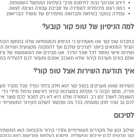
דירוג אנרגטי גבוה לחיסכון מרבי בעלויות התפעול השוטפות.
רמת רעש מינימלית לשמירה על סביבת עבודה נעימה לצוות.
עמידה בתקני בטיחות ותברואה מחמירים של משרד הבריאות.
למה הניסיון של טופ קור קובע?
בחברת טופ קור אנו מאמינים כי הניסיון והמומחיות שלנו בתחום ה
הציוד המתאים ביותר לצרכים שלכם ועד להתקנה מקצועית ושירות תח
ושירות אישי ומסור לכל אורך הדרך. אנו מבינים את המשמעות של ציוד
אתם בונים מערכת קירור שלא תאכזב אתכם ותעזור לכם להצליח בתח
איך תודעת השירות אצל טופ קור?
השירות שאנו מעניקים בטופ קור הוא חלק בלתי נפרד מכל מקרר תעשי
פנייה, מתוך הבנה כי תקלות במערכות קירור דורשות טיפול מיידי כדי 
העוצמה לאורך זמן רב. המטרה שלנו היא לא רק למכור לכם מוצר איכו
לכם גב טכני חזק ומומחה בכל מה שקשור לעולם הקירור התעשייתי ה
לסיכום
שילוב נכון של מקררים תעשייתיים וחדרי קירור והקפאה הוא התשתית
קור תבטיח לכם יציבות תפעולית, חיסכון בעלויות ושביעות רצון גב