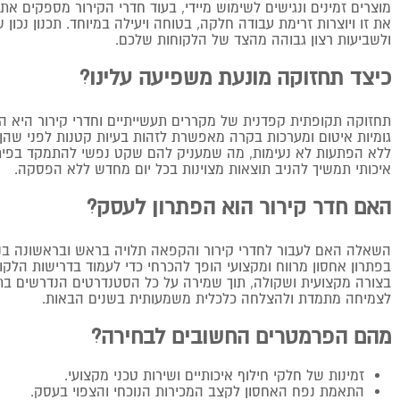
מוצרים זמינים ונגישים לשימוש מיידי, בעוד חדרי הקירור מספקים א
את זו ויוצרות זרימת עבודה חלקה, בטוחה ויעילה במיוחד. תכנון נכו
ולשביעות רצון גבוהה מהצד של הלקוחות שלכם.
כיצד תחזוקה מונעת משפיעה עלינו?
תחזוקה תקופתית קפדנית של מקררים תעשייתיים וחדרי קירור היא ה
גומיות איטום ומערכות בקרה מאפשרת לזהות בעיות קטנות לפני שהן ה
ללא הפתעות לא נעימות, מה שמעניק להם שקט נפשי להתמקד בפיתו
איכותי תמשיך להניב תוצאות מצוינות בכל יום מחדש ללא הפסקה.
האם חדר קירור הוא הפתרון לעסק?
השאלה האם לעבור לחדרי קירור והקפאה תלויה בראש ובראשונה בנפ
בפתרון אחסון מרווח ומקצועי הופך להכרחי כדי לעמוד בדרישות הלק
בצורה מקצועית ושקולה, תוך שמירה על כל הסטנדרטים הנדרשים בתחו
לצמיחה מתמדת ולהצלחה כלכלית משמעותית בשנים הבאות.
מהם הפרמטרים החשובים לבחירה?
זמינות של חלקי חילוף איכותיים ושירות טכני מקצועי.
התאמת נפח האחסון לקצב המכירות הנוכחי והצפוי בעסק.