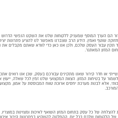
קירור הם הערך המוסף שמעניק ללקוחות שלנו את השקט הנפשי הדרוש ל
זוקה שוטף ואמין. הידע הרב שצברנו מאפשר לנו להציע פתרונות יציר
 תקין עבור העסק שלכם, ולכן אנו כאן כדי לוודא שאתם מקבלים את המ
ום המזון המאתגר.
יתי או חדר קירור שאנו מתקינים עבורכם בעסק, שכן אנו רואים אתכם
לשמור על בטיחות המזון. הצוות המקצועי שלנו זמין לכל שאלה, ייעוץ 
תי, אלא לבנות מערכת יחסים ארוכת טווח המבוססת על אמון, מקצועיות
מורכב.
 להצלחה של כל עסק בתחום המזון השואף לאיכות ומצוינות במוצריו. 
והה של הלקוחות שלכם בכל יום. ההחלטה להשקיע בפתרונות קירור איכ