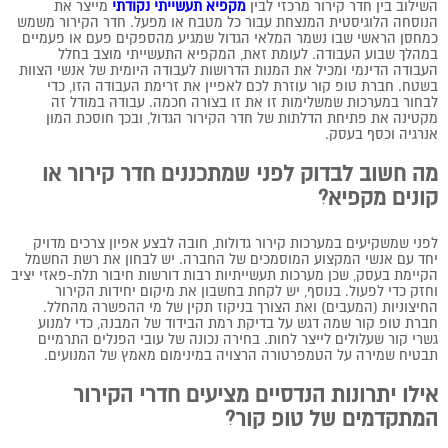
השילוב בין חדר קירור מרכזי לבין
מקפיא תעשייתי נקודתי
מייצר את
הנוסחה הלוגיסטית המנצחת עבור כל מטבח או מפעל. חדר הקירור משמש
כמחסן הראשי שבו נשמר המלאי הגדול שמגיע מהספקים פעם או פעמיים
במהלך שבוע העבודה. לעומת זאת, המקפיא התעשייתי מוצב בחלל
העבודה הדינמי ומכיל את המנות הדרושות לעבודה היומית של אנשי הצוות
בשטח. חברת טופ קור עוזרת לכם לאפיין את זרימת העבודה הזו, כדי
לבחור במערכות שמשלימות זו את זו בצורה חכמה. עבודה במודל זה
מקטינה את פתיחת הדלתות של חדר הקירור הגדול, ובכך חוסכת המון
אנרגיה וכסף בעסק.
מה חשוב לבדוק לפני שמתכננים חדר קירור או
קונים מקפיא?
לפני שמשקיעים במערכות קירור גדולות, חובה לבצע אפיון צרכים מדויק
יחד עם אנשי המקצוע המוסמכים של החברה. יש לבחון את רשת החשמל
הקיימת בעסק, שכן מערכות תעשייתיות רבות דורשות חיבור תלת-פאזי יציב
וחזק כדי לפעול. בנוסף, יש לקחת בחשבון את מיקום יחידות הקירור
החיצוניות (המעבים) ואת הצורך בניקוז תקין של מי ההפשרה מהחלל.
חברת טופ קור שמה דגש על בדיקת רמת הבידוד של המבנה, כדי למנוע
גשרי קור שעלולים לייצר לחות. בחירה נכונה של עובי הפנלים התרמיים
תבטיח שמירה על הטמפרטורה הרצויה במינימום מאמץ של המנועים.
אילו יתרונות הנדסיים מציעים חדרי הקירור
המתקדמים של טופ קור?