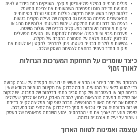
פנלים תרמיים במילוי פוליאוריטן מוקצף: מעניקים רמת בידוד עילאית
המונעת חדירת חום ומפחיתה משמעותית את צריכת החשמל.
דלתות קירור תעשייתיות חזקות: כוללות מנגנוני נעילה בטיחותיים
המאפשרים פתיחה מבפנים גם במקרה של נעילה מקרית בטעות.
רצפה מבודדת ומונעת החלקה: שימוש במשטחי אלומיניום מרוג או
יציקות מיוחדות העומדות במשקלים כבדים של עגלות משטח.
מערכות גיבוי וציוד כפול: אפשרות להתקנת שני מנועים הפועלים
לסירוגין, להגנה מלאה על הסחורה במקרה של תקלה.
גמישות מולולרית בבנייה בשטח: ניתן להרחיב, להקטין או לשנות את
מיקום החדר בעתיד בהתאם לצמיחת העסק שלכם.
כיצד שומרים על תחזוקת המערכות הגדולות
לאורך זמן?
תחזוקה של חדר קירור או מקפיא תעשייתי דורשת הקפדה על שגרה קבועה
כדי למנוע בלאי של המנועים. חובה לבדוק את תקינות הגומיות ולוודא שאין
בריחת קור או הצטברות של קרח סביב פתחי הדלתות של המבנה. יש לנקות
את סוללות המעבה הנמצאות מחוץ למבנה מאבק, עלים או לכלוך שעלולים
לחסום את זרימת האוויר החופשית. חברת טופ קור ממליצה לקיים בדיקת
שירות תקופתית על ידי טכנאי מוסמך כדי לבדוק את לחצי הגז במערכת.
טיפול מונע זה יאריך את חיי המדחסים, ימנע השבתה פתאומית של העסק
וישמור על יעילות אנרגטית גבוהה.
עוצמה ואמינות לטווח הארוך