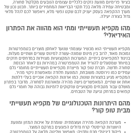
בציוד פרימיום מונעת נזקים כלכליים עצומים הנובעים מקלקול סחורה,
ומבטיחה עמידה מלאה בכל תקני הבריאות המחמירים ביותר. תכנון נכון של
מערך ההקפאה בעסק יעניק לכם שקט נפשי מלא, ויאפשר לכם לנהל מלאי
גדול בצורה יעילה.
מהו מקפיא תעשייתי ומתי הוא מהווה את הפתרון
האידיאלי?
מקפיא תעשייתי הוא מכשיר עוצמתי שנועד לאחסן מוצרים בטמפרטורות
נמוכות מאוד, לרוב בין מינוס שמונה-עשרה למינוס עשרים ושתיים מעלות.
בניגוד למקפיאים ביתיים, המערכות המקצועיות מצוידות במדחסים חזקים
במיוחד שמסוגלים להוריד את הטמפרטורה במהירות גם לאחר הכנסת
סחורה חדשה. חברת טופ קור מייצרת מקפיאים תעשייתיים מחומרי גלם
עמידים כמו נירוסטה משובחת, המונעת חלודה ומאפשרת ניקוי מהיר.
המקפיא מגיע בתצורות שונות, כמו ארונות הקפאה אנכיים בעלי דלתות
אחת או שתיים, המאפשרים גישה מהירה ומאורגנת לסחורה. מדובר בפתרון
מושלם עבור מטבחים מקצועיים שזקוקים לזמינות גבוהה של חומרי גלם
קפואים במרחק נגיעה של הטבחים.
מהם היתרונות הטכנולוגיים של מקפיא תעשייתי
מבית טופ קור?
מערכת הקפאה מהירה ועוצמתית: שומרת על איכות המזון ומונעת
היווצרות קריסטלי קרח גדולים הפוגעים במרקם המוצר.
פיקוד דיגיטלי חכם ומדויק: מאפשר שליטה מלאה על הטמפרטורה