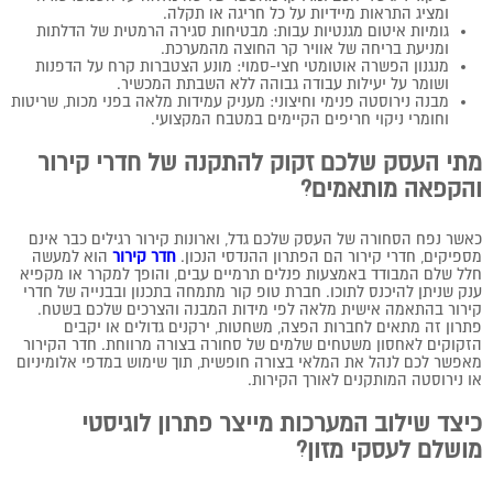
ומציג התראות מיידיות על כל חריגה או תקלה.
גומיות איטום מגנטיות עבות: מבטיחות סגירה הרמטית של הדלתות
ומניעת בריחה של אוויר קר החוצה מהמערכת.
מנגנון הפשרה אוטומטי חצי-סמוי: מונע הצטברות קרח על הדפנות
ושומר על יעילות עבודה גבוהה ללא השבתת המכשיר.
מבנה נירוסטה פנימי וחיצוני: מעניק עמידות מלאה בפני מכות, שריטות
וחומרי ניקוי חריפים הקיימים במטבח המקצועי.
מתי העסק שלכם זקוק להתקנה של חדרי קירור
והקפאה מותאמים?
כאשר נפח הסחורה של העסק שלכם גדל, וארונות קירור רגילים כבר אינם
מספיקים, חדרי קירור הם הפתרון ההנדסי הנכון.
חדר קירור
הוא למעשה
חלל שלם המבודד באמצעות פנלים תרמיים עבים, והופך למקרר או מקפיא
ענק שניתן להיכנס לתוכו. חברת טופ קור מתמחה בתכנון ובבנייה של חדרי
קירור בהתאמה אישית מלאה לפי מידות המבנה והצרכים שלכם בשטח.
פתרון זה מתאים לחברות הפצה, משחטות, ירקנים גדולים או יקבים
הזקוקים לאחסון משטחים שלמים של סחורה בצורה מרווחת. חדר הקירור
מאפשר לכם לנהל את המלאי בצורה חופשית, תוך שימוש במדפי אלומיניום
או נירוסטה המותקנים לאורך הקירות.
כיצד שילוב המערכות מייצר פתרון לוגיסטי
מושלם לעסקי מזון?