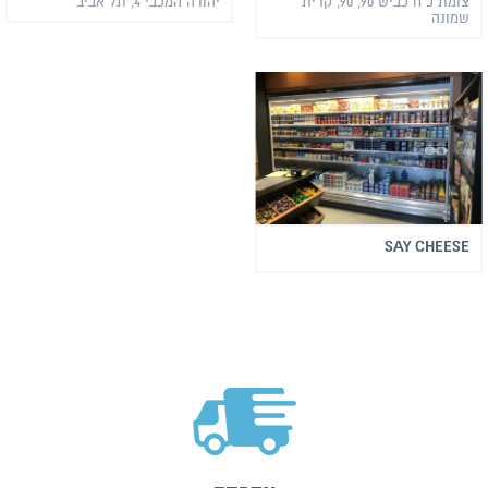
צומת כ"ח כביש 90, 90, קרית
יהודה המכבי 4, תל אביב
שמונה
SAY CHEESE