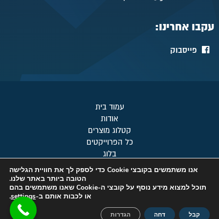
עקבו אחרינו:
פייסבוק
עמוד בית
אודות
קטלוג מוצרים
כל הפרוייקטים
בלוג
מפת אתר
אנו משתמשים בקובצי Cookie כדי לספק לך את חוויית הגלישה
צור קשר
הטובה ביותר באתר שלנו.
תוכל למצוא מידע נוסף על קובצי ה-Cookie שאנו משתמשים בהם
מדיניות פרטיות
או לכבות אותם ב-
settings
.
© כל הזכויות שמורות לטופ-קור 2019
קבל
דחה
הגדרות