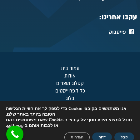
עקבו אחרינו:
פייסבוק
עמוד בית
אודות
קטלוג מוצרים
כל הפרוייקטים
בלוג
מפת אתר
אנו משתמשים בקובצי Cookie כדי לספק לך את חוויית הגלישה
צור קשר
הטובה ביותר באתר שלנו.
תוכל למצוא מידע נוסף על קובצי ה-Cookie שאנו משתמשים בהם
מדיניות פרטיות
או לכבות אותם ב-
settings
.
© כל הזכויות שמורות לטופ-קור 2019
קבל
דחה
הגדרות