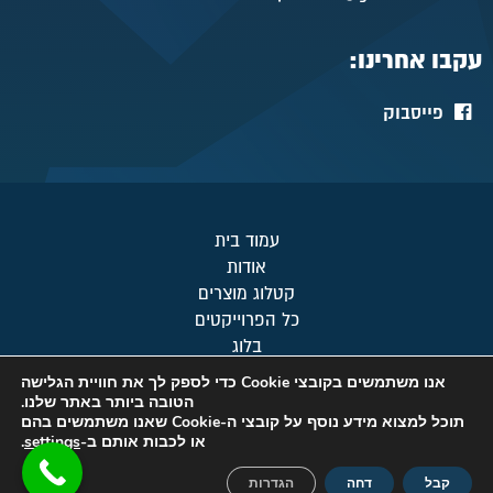
עקבו אחרינו:
פייסבוק
עמוד בית
אודות
קטלוג מוצרים
כל הפרוייקטים
בלוג
מפת אתר
אנו משתמשים בקובצי Cookie כדי לספק לך את חוויית הגלישה
צור קשר
הטובה ביותר באתר שלנו.
תוכל למצוא מידע נוסף על קובצי ה-Cookie שאנו משתמשים בהם
מדיניות פרטיות
או לכבות אותם ב-
settings
.
© כל הזכויות שמורות לטופ-קור 2019
קבל
דחה
הגדרות