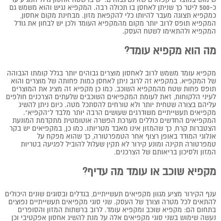
כ-500 ליטר כך שניתן לאחסן בו תכולה רבה. המקפיא נגיש והוא משמש גם
כמקפיא תצוגה מעבר להיותו כלי להקפאת מזון. מבחינת מקום אחסון,
המקפיא תופס לרוב יותר מקום מהמקפיא העומד ולכן יש לבחון את גודל
המקפיא ולהתאימו לשטח העסק.
מה הוא מקפיא עומד?
מקפיא עומד משמש לרוב לאחסון מוצרים גבוהים יותר בגלל קומתו הגבוהה
של המקפיא. במקפיא זה לרוב ניתן לאחסן כמות פחותה של מוצרים והוא
תופס פחות שטח מהמקפיא השוכב. כמו כן מקפיא זה מציג את המוצרים
לעיני הלקוחות, זאת לעומת המקפיאים השוכבים שלעתים הצרכנים חולפים
עליהם בצורה שטחית יותר ולא טורחים להסתכל מטה. כיום ניתן להשיג
מקפיאים תעשייתיים משודרגים שעושים הרבה יותר מלבד ל"הקפיא".
המקפיאים החדשים כוללים מערכת הפשרה אוטומטית מתקדמת המונעת
הצטברות קרח, כך שהמזון אינו מאבד מטריותו. כמו כן, במקפיאים יש בקר
אנלוגי המודד באופן רצוף אחר הטמפרטורה, כך שהוא מפקח על
טמפרטורה תקינה ומונע קירור לא תקין שעלול להוביל לפגיעה בטריות
המזון ולסיכון בריאותם של הצרכנים.
מקפיא שוכב או עומד מה עדיף?
ענף הקירור מציע מגוון מקפיאים תעשייתיים, בגדלים ובסוגים שונים היכולים
להתאים לכל מטרה וצורך של העסק. שני סוגי מקפיאים תעשייתיים נפוצים
בתחום הם: מקפיא שוכב ומקפיא עומד. לרוב ברשתות המזון והסופרים
נעשה שימוש בשני סוגי מקפיאים אלה על מנת להשיג אחסון אפקטיבי וכן