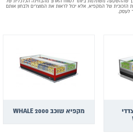
יה חסכוניים ביותר בצריכת החשמל וחלקם אף מגיעים לחסכון של 60% בצריכה החודשית, כך שההשקעה משתלמת ביותר לטווח הארוך מהבחינה הכלכלית של
ת הזכוכית של המקפיא, אלא יכול לראות את המוצרים ולבחון אותם
 לעסק.
דדי
מקפיא שוכב WHALE 2000