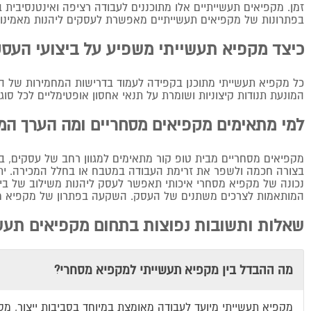
זמן. מקפיאים תעשייתיים אלו מתוכננים לעבודה רציפה ואינטנסיבית 
בפתרונות של מקפיאים תעשייתיים מאפשרת לעסקים ליהנות מאמינות ג
כיצד מקפיא תעשייתי משפיע על ביצועי העס
כל מקפיא תעשייתי מתוכנן בקפידה לעמוד בדרישות המחמירות של השו
המונעת תנודות קיצוניות ושומרת על תנאי אחסון אופטימליים לכל ס
למי מתאימים מקפיאים מסחריים ומה הערך המ
מקפיאים מסחריים מבית טופ קור מתאימים למגוון רחב של עסקים, בינ
בצורה חכמה ולשפר את זרימת העבודה במטבח או בחלל המכירה. יתר
נכונה של מקפיא מסחרי איכותי תאפשר לעסק ליהנות משילוב של ביצו
המותאמות לצרכים משתנים של העסק. השקעה בפתרון של מקפיא מסחר
שאלות ותשובות נפוצות בתחום מקפיאים תעש
מה ההבדל בין מקפיא תעשייתי למקפיא מסחרי?
מקפיא תעשייתי מיועד לעבודה מאומצת במיוחד בסביבות ייצור, מס