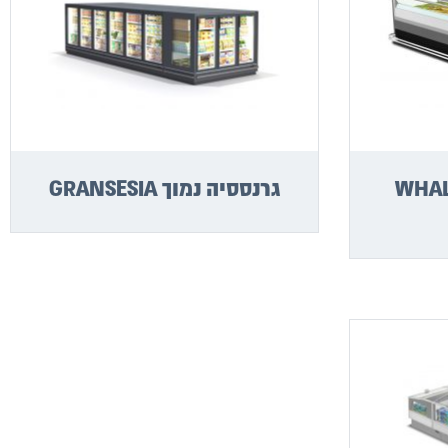
א אמבטיה WHALE
גרנססיה נמוך GRANSESIA