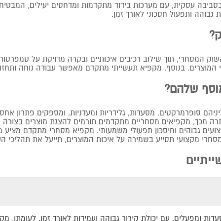
בסביבה עסקית, עם מערכות בידוד מתקדמות ומדחסים יעילים, המבטיחי
בוהה ותפעול חסכוני לאורך זמן.
ק?
ק המסחרי, תוך שילוב רכיבים איכותיים ובקרה מדויקת על טמפרטורת
וגי המוצרים. בנוסף, מקפיא תעשייתי מתקדם מאפשר עבודה נוחה ותח
וסף שלהם?
יהם סופרמרקטים, מסעדות, גלידריות ומעדניות, ומספקים פתרון אחסון
ה מכך, מקפיאים מסחריים מתקדמים תורמים להצגת מוצרים בצורה אס
עים גבוהים וחיסכון תפעולי משמעותי. מקפיא מסחרי מתקדם מציע מער
י מקצועי תסייע בשמירה על איכות המוצרים, תייעל את תהליכי העב
ייתיים
עדות ומפעלים, עם יכולת קירור גבוהה ועמידות לאורך זמן. לעומתו,