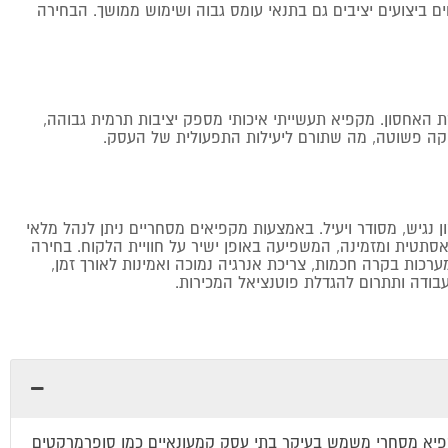
ם ביצועים יציבים גם בתנאי עומס גבוה ושימוש ממושך. הבחירה
 האחסון. מקפיא תעשייתי איכותי מספק יציבות תרמית גבוהה,
זוקה פשוטה, מה שתורם ליעילות התפעולית של העסק.
 נגיש, מסודר ויעיל. באמצעות מקפיאים מסחריים ניתן לנהל מלאי
תטית ומזמינה, המשפיעה באופן ישיר על חוויית הלקוח. בחירה
כות בקרה חכמות, צריכת אנרגיה נמוכה ואמינות לאורך זמן,
ודה ותתרום להגדלת פוטנציאל המכירות.
 מקפיא מסחרי משמש בעיקר בתי עסק קמעונאיים כמו סופרמרקטים