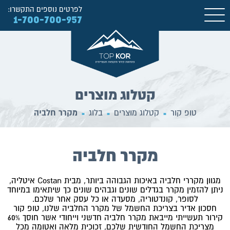
לפרטים נוספים התקשרו:
1-700-700-957
קטלוג מוצרים
טופ קור
קטלוג מוצרים
בלוג
מקרר חלביה
■
■
■
מקרר חלביה
מגוון מקררי חלביה באיכות הגבוהה ביותר, מבית Costan איטליה,
ניתן להזמין מקרר בגדלים שונים וגבהים שונים כך שיתאימו במיוחד
לסופר, קונדטוריה, מסעדה או כל עסק אחר שלכם.
חסכון אדיר בצריכת החשמל של מקרר החלביה שלנו, טופ קור
קירור תעשייתי מייבאת מקרר חלביה חדשני וייחודי אשר חוסך 60%
מצריכת החשמל החודשית שלכם, זכוכית מלאה ואטומה מכל